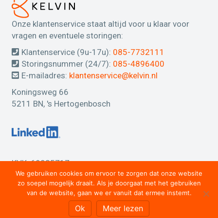
Onze klantenservice staat altijd voor u klaar voor
vragen en eventuele storingen:
Klantenservice (9u-17u):
085-7732111
Storingsnummer (24/7):
085-4896400
E-mailadres:
klantenservice@kelvin.nl
Koningsweg 66
5211 BN, 's Hertogenbosch
KVK: 69035717
We gebruiken cookies om ervoor te zorgen dat onze website
Btw: NL85 770 0522 B01
zo soepel mogelijk draait. Als je doorgaat met het gebruiken
IBAN: NL45 RABO 0330646346
van de website, gaan we er vanuit dat ermee instemt.
Ok
Meer lezen